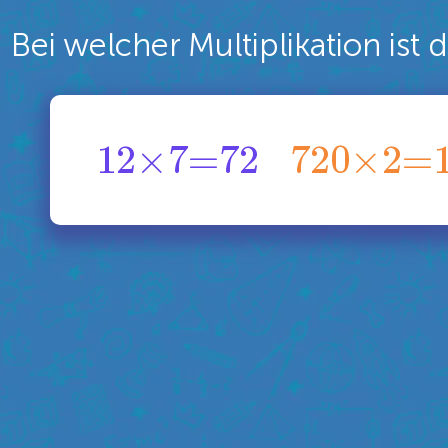
Bei welcher Multiplikation ist 
1
2
×
7
=
7
2
7
20
×
2
=