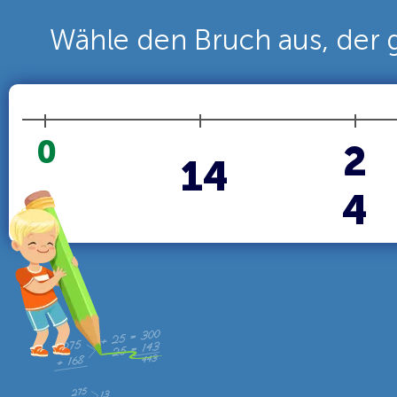
Wähle den Bruch aus, der g
0
2
1
4
4