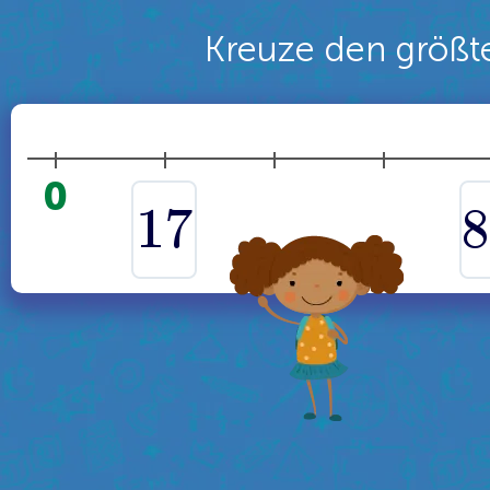
Kreuze den größt
0
1
7
8