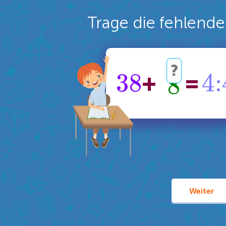
Trage die fehlende
3
8
4
:
+
=
8