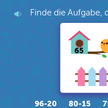
Finde die Aufgabe, d
65
96-20
80-15
7