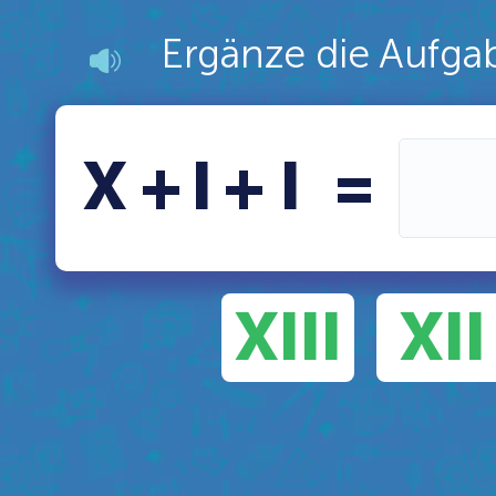
Ergänze die Aufgab
X
+
І
+
І
=
XIIІ
XІІ