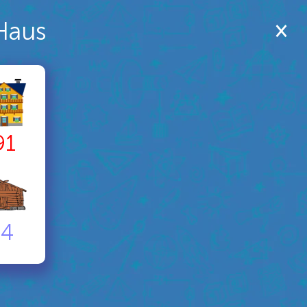
Haus
91
64