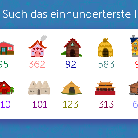
Such das einhunderterste 
95
362
92
583
510
101
123
313