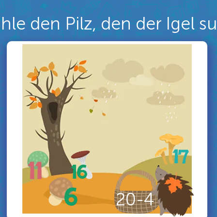
hle den Pilz, den der Igel s
20-4