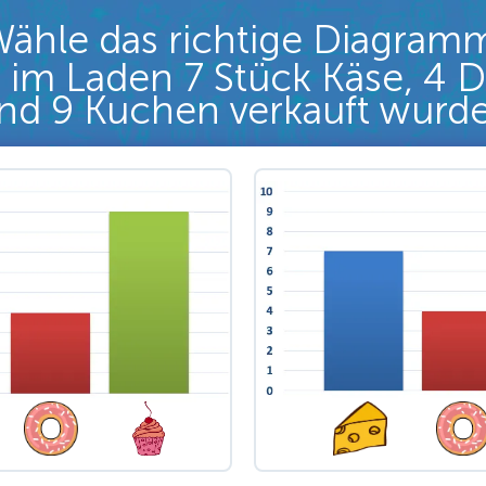
ähle das richtige Diagram
im Laden 7 Stück Käse, 4 
nd 9 Kuchen verkauft wurd