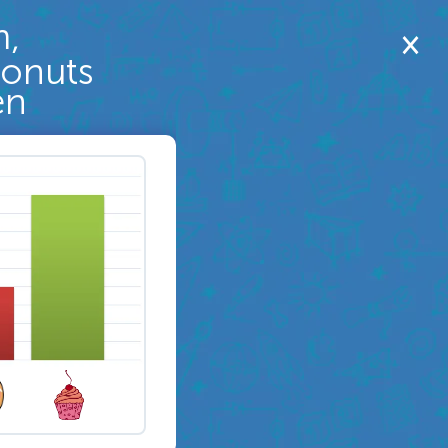
m,
Donuts
en