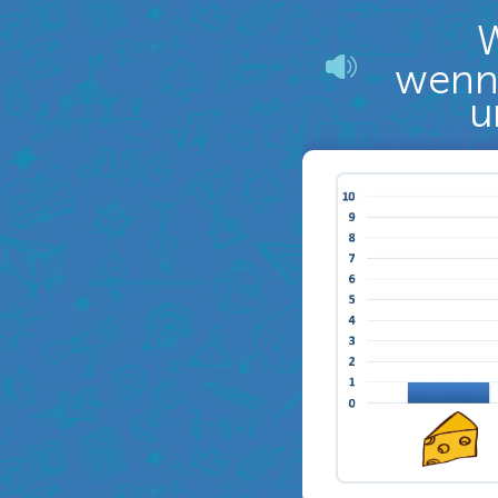
W
wenn 
u